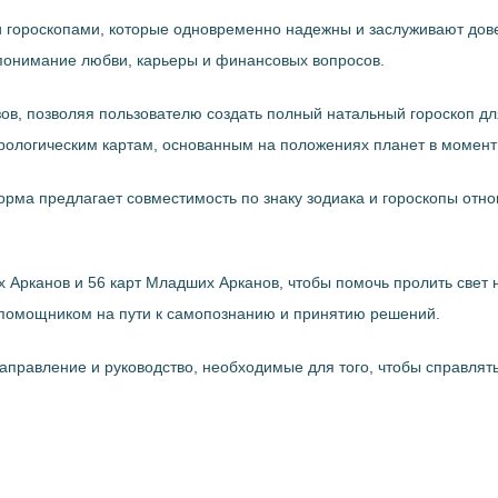
и гороскопами, которые одновременно надежны и заслуживают дов
ь понимание любви, карьеры и финансовых вопросов.
ов, позволяя пользователю создать полный натальный гороскоп дл
трологическим картам, основанным на положениях планет в момент
форма предлагает совместимость по знаку зодиака и гороскопы отн
х Арканов и 56 карт Младших Арканов, чтобы помочь пролить свет 
 помощником на пути к самопознанию и принятию решений.
 направление и руководство, необходимые для того, чтобы справл