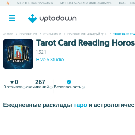
ARES: THE IRON VANGUARD
MY HERO ACADEMIA UNITED SURVIVAL
TICKET HER
ANDROID
/
ПРИЛОЖЕНИЯ
/
СТИЛЬ ЖИЗНИ
/
ПРИЛОЖЕНИЯ НА КАЖДЫЙ ДЕНЬ
/
TAROT CARD RE
Tarot Card Reading Horo
1.52.1
Hive 5 Studio
0
267
0
отзывов
скачиваний
Безопасность
Ежедневные расклады
таро
и астрологичес