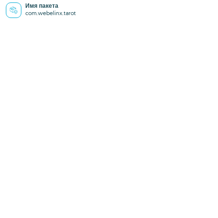
Имя пакета
com.webelinx.tarot