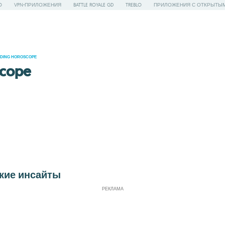
O
VPN-ПРИЛОЖЕНИЯ
BATTLE ROYALE GD
TREBLO
ПРИЛОЖЕНИЯ С ОТКРЫТЫ
ADING HOROSCOPE
scope
кие инсайты
РЕКЛАМА